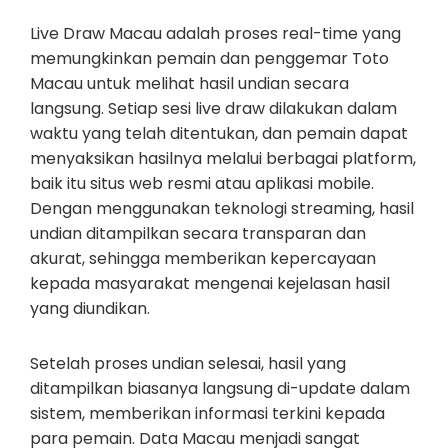
Live Draw Macau adalah proses real-time yang
memungkinkan pemain dan penggemar Toto
Macau untuk melihat hasil undian secara
langsung. Setiap sesi live draw dilakukan dalam
waktu yang telah ditentukan, dan pemain dapat
menyaksikan hasilnya melalui berbagai platform,
baik itu situs web resmi atau aplikasi mobile.
Dengan menggunakan teknologi streaming, hasil
undian ditampilkan secara transparan dan
akurat, sehingga memberikan kepercayaan
kepada masyarakat mengenai kejelasan hasil
yang diundikan.
Setelah proses undian selesai, hasil yang
ditampilkan biasanya langsung di-update dalam
sistem, memberikan informasi terkini kepada
para pemain. Data Macau menjadi sangat