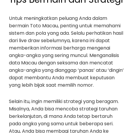
Untuk meningkatkan peluang Anda dalam
bermain Toto Macau, penting untuk memahami
sistem dan pola yang ada. Selalu perhatikan hasil
dari live draw sebelumnya, karena ini dapat
memberikan informasi berharga mengenai
angka-angka yang sering muncul. Menganalisis
data Macau dengan seksama dan mencatat
angka-angka yang dianggap ‘panas’ atau ‘dingin’
dapat membantu Anda membuat keputusan
yang lebih bijak saat memilih nomor.
Selain itu, ingin memiliki strategi yang beragam.
Misalnya, Anda bisa mencoba strategi taruhan
berkelanjutan, di mana Anda tetap bertaruh
pada angka yang sama untuk beberapa seri.
Atau, Anda bisa membagi taruhan Anda ke