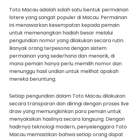
Toto Macau adalah salah satu bentuk permainan
lotere yang sangat populer di Macau. Permainan
ini menawarkan kesempatan kepada pemain
untuk memenangkan hadiah besar melalui
pengundian nomor yang dilakukan secara rutin.
Banyak orang terpesona dengan sistem
permainan yang sederhana dan menarik, di
mana pemain hanya perlu memilih nomor dan
menunggu hasil undian untuk melihat apakah
mereka beruntung.
Setiap pengundian dalam Toto Macau dilakukan
secara transparan dan diiringi dengan proses live
draw yang memungkinkan para pemain untuk
menyaksikan hasilnya secara langsung. Dengan
hadirnya teknologi modern, penyelenggara Toto
Macau memastikan bahwa setiap orang dapat