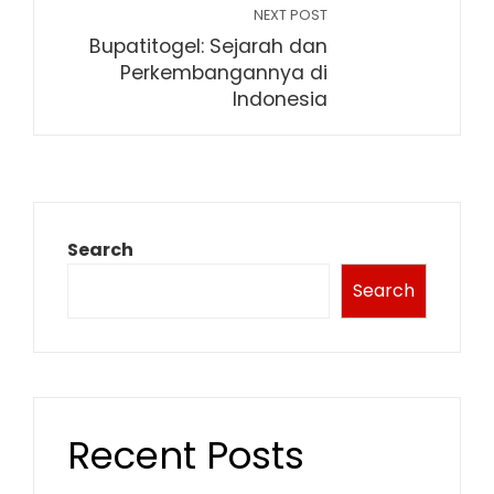
NEXT POST
Bupatitogel: Sejarah dan
Perkembangannya di
Indonesia
Search
Search
Recent Posts