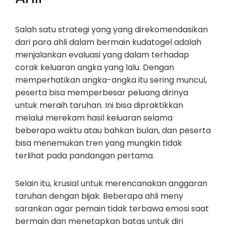
Salah satu strategi yang yang direkomendasikan
dari para ahli dalam bermain kudatogel adalah
menjalankan evaluasi yang dalam terhadap
corak keluaran angka yang lalu. Dengan
memperhatikan angka-angka itu sering muncul,
peserta bisa memperbesar peluang dirinya
untuk meraih taruhan. Ini bisa dipraktikkan
melalui merekam hasil keluaran selama
beberapa waktu atau bahkan bulan, dan peserta
bisa menemukan tren yang mungkin tidak
terlihat pada pandangan pertama.
Selain itu, krusial untuk merencanakan anggaran
taruhan dengan bijak. Beberapa ahli meny
sarankan agar pemain tidak terbawa emosi saat
bermain dan menetapkan batas untuk diri