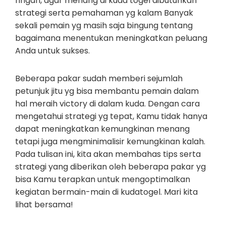
ringan, agar menang di kuda togel dibutuhkan
strategi serta pemahaman yg kalam Banyak
sekali pemain yg masih saja bingung tentang
bagaimana menentukan meningkatkan peluang
Anda untuk sukses.
Beberapa pakar sudah memberi sejumlah
petunjuk jitu yg bisa membantu pemain dalam
hal meraih victory di dalam kuda. Dengan cara
mengetahui strategi yg tepat, Kamu tidak hanya
dapat meningkatkan kemungkinan menang
tetapi juga mengminimalisir kemungkinan kalah.
Pada tulisan ini, kita akan membahas tips serta
strategi yang diberikan oleh beberapa pakar yg
bisa Kamu terapkan untuk mengoptimalkan
kegiatan bermain-main di kudatogel. Mari kita
lihat bersama!