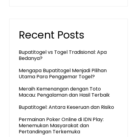
Recent Posts
Bupatitogel vs Togel Tradisional: Apa
Bedanya?
Mengapa Bupatitogel Menjadi Pilihan
Utama Para Penggemar Togel?
Meraih Kemenangan dengan Toto
Macau: Pengalaman dan Hasil Terbaik
Bupatitogel: Antara Keseruan dan Risiko
Permainan Poker Online di IDN Play:
Menemukan Masyarakat dan
Pertandingan Terkemuka