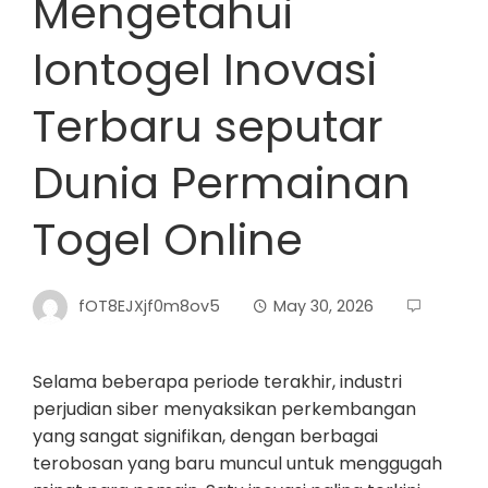
Mengetahui
Iontogel Inovasi
Terbaru seputar
Dunia Permainan
Togel Online
fOT8EJXjf0m8ov5
May 30, 2026
Selama beberapa periode terakhir, industri
perjudian siber menyaksikan perkembangan
yang sangat signifikan, dengan berbagai
terobosan yang baru muncul untuk menggugah