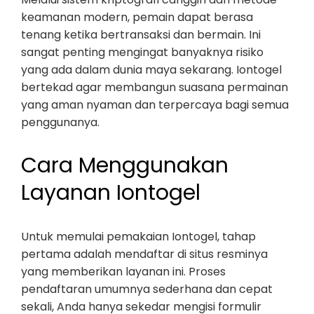
keamanan modern, pemain dapat berasa
tenang ketika bertransaksi dan bermain. Ini
sangat penting mengingat banyaknya risiko
yang ada dalam dunia maya sekarang. Iontogel
bertekad agar membangun suasana permainan
yang aman nyaman dan terpercaya bagi semua
penggunanya.
Cara Menggunakan
Layanan Iontogel
Untuk memulai pemakaian Iontogel, tahap
pertama adalah mendaftar di situs resminya
yang memberikan layanan ini. Proses
pendaftaran umumnya sederhana dan cepat
sekali, Anda hanya sekedar mengisi formulir