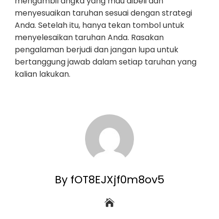
mengambil angka yang mau dibeli dan
menyesuaikan taruhan sesuai dengan strategi
Anda. Setelah itu, hanya tekan tombol untuk
menyelesaikan taruhan Anda. Rasakan
pengalaman berjudi dan jangan lupa untuk
bertanggung jawab dalam setiap taruhan yang
kalian lakukan.
By fOT8EJXjf0m8ov5