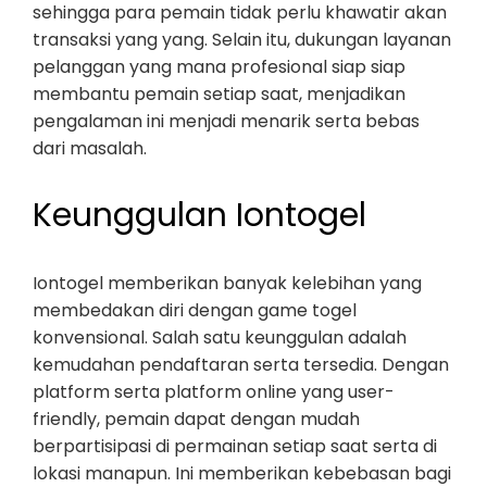
sehingga para pemain tidak perlu khawatir akan
transaksi yang yang. Selain itu, dukungan layanan
pelanggan yang mana profesional siap siap
membantu pemain setiap saat, menjadikan
pengalaman ini menjadi menarik serta bebas
dari masalah.
Keunggulan Iontogel
Iontogel memberikan banyak kelebihan yang
membedakan diri dengan game togel
konvensional. Salah satu keunggulan adalah
kemudahan pendaftaran serta tersedia. Dengan
platform serta platform online yang user-
friendly, pemain dapat dengan mudah
berpartisipasi di permainan setiap saat serta di
lokasi manapun. Ini memberikan kebebasan bagi