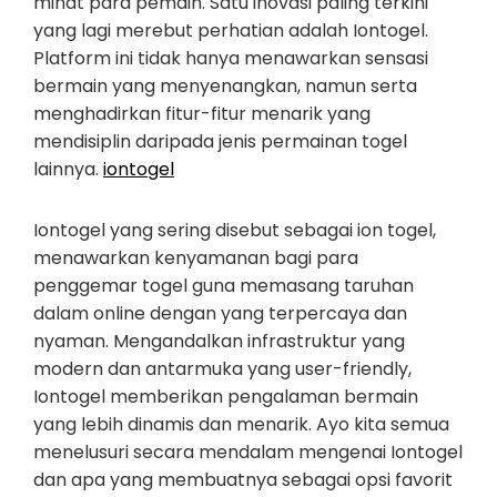
minat para pemain. Satu inovasi paling terkini
yang lagi merebut perhatian adalah Iontogel.
Platform ini tidak hanya menawarkan sensasi
bermain yang menyenangkan, namun serta
menghadirkan fitur-fitur menarik yang
mendisiplin daripada jenis permainan togel
lainnya.
iontogel
Iontogel yang sering disebut sebagai ion togel,
menawarkan kenyamanan bagi para
penggemar togel guna memasang taruhan
dalam online dengan yang terpercaya dan
nyaman. Mengandalkan infrastruktur yang
modern dan antarmuka yang user-friendly,
Iontogel memberikan pengalaman bermain
yang lebih dinamis dan menarik. Ayo kita semua
menelusuri secara mendalam mengenai Iontogel
dan apa yang membuatnya sebagai opsi favorit