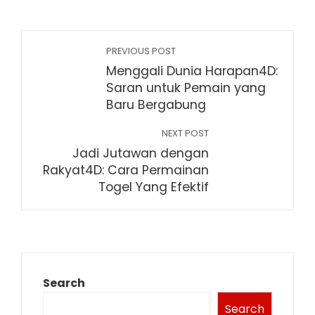
PREVIOUS POST
Menggali Dunia Harapan4D:
Saran untuk Pemain yang
Baru Bergabung
NEXT POST
Jadi Jutawan dengan
Rakyat4D: Cara Permainan
Togel Yang Efektif
Search
Search