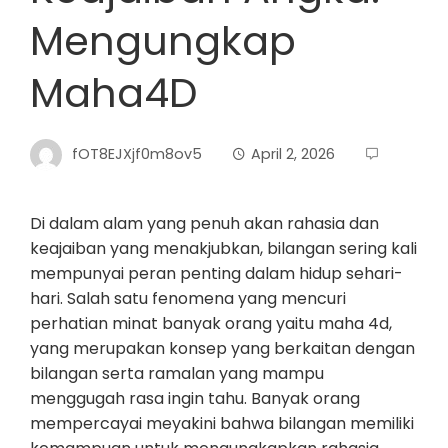
Mengungkap
Maha4D
fOT8EJXjf0m8ov5
April 2, 2026
Di dalam alam yang penuh akan rahasia dan
keajaiban yang menakjubkan, bilangan sering kali
mempunyai peran penting dalam hidup sehari-
hari. Salah satu fenomena yang mencuri
perhatian minat banyak orang yaitu maha 4d,
yang merupakan konsep yang berkaitan dengan
bilangan serta ramalan yang mampu
menggugah rasa ingin tahu. Banyak orang
mempercayai meyakini bahwa bilangan memiliki