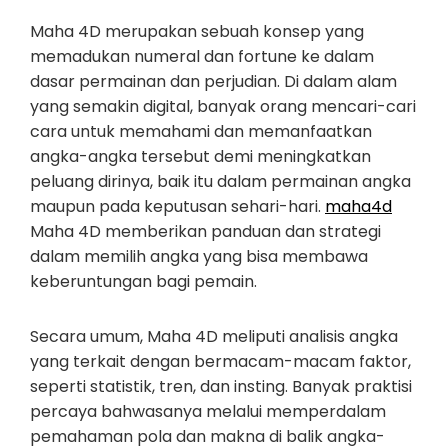
Maha 4D merupakan sebuah konsep yang
memadukan numeral dan fortune ke dalam
dasar permainan dan perjudian. Di dalam alam
yang semakin digital, banyak orang mencari-cari
cara untuk memahami dan memanfaatkan
angka-angka tersebut demi meningkatkan
peluang dirinya, baik itu dalam permainan angka
maupun pada keputusan sehari-hari.
maha4d
Maha 4D memberikan panduan dan strategi
dalam memilih angka yang bisa membawa
keberuntungan bagi pemain.
Secara umum, Maha 4D meliputi analisis angka
yang terkait dengan bermacam-macam faktor,
seperti statistik, tren, dan insting. Banyak praktisi
percaya bahwasanya melalui memperdalam
pemahaman pola dan makna di balik angka-