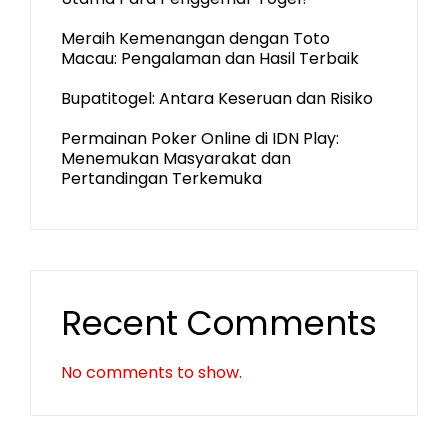
Meraih Kemenangan dengan Toto
Macau: Pengalaman dan Hasil Terbaik
Bupatitogel: Antara Keseruan dan Risiko
Permainan Poker Online di IDN Play:
Menemukan Masyarakat dan
Pertandingan Terkemuka
Recent Comments
No comments to show.