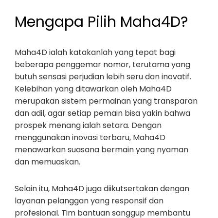
Mengapa Pilih Maha4D?
Maha4D ialah katakanlah yang tepat bagi
beberapa penggemar nomor, terutama yang
butuh sensasi perjudian lebih seru dan inovatif.
Kelebihan yang ditawarkan oleh Maha4D
merupakan sistem permainan yang transparan
dan adil, agar setiap pemain bisa yakin bahwa
prospek menang ialah setara. Dengan
menggunakan inovasi terbaru, Maha4D
menawarkan suasana bermain yang nyaman
dan memuaskan.
Selain itu, Maha4D juga diikutsertakan dengan
layanan pelanggan yang responsif dan
profesional. Tim bantuan sanggup membantu