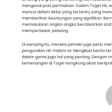
mengenai pola permainan. Dalam Togel HK, 
muncul dalam siklus yang tertentu, yang man
memberikan keuntungan yang signifikan. Ber
memasukkan angka-angka berdasarkan stati
memperbesar peluang.
Di samping itu, mereka pemain juga perlu men
pengundian HK malam ini. Mengikuti berita t
dalam game juga hal yang penting. Dengan m
kemenangan di Togel Hongkong akan berlipat