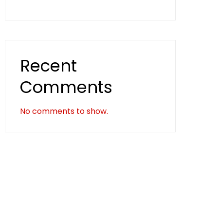
Recent
Comments
No comments to show.