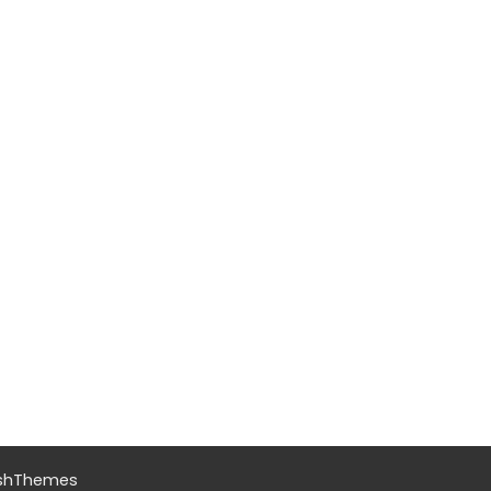
shThemes