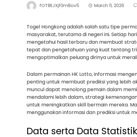
fOT8EJXjf0m8ov5
March 11, 2026
Togel Hongkong adalah salah satu tipe perma
masyarakat, terutama di negeri ini. Setiap h
mengetahui hasil terbaru dan membuat strate
tepat dan pengetahuan yang kuat tentang tr
mengoptimalkan peluang dirinya untuk merai
Dalam permainan HK Lotto, informasi mengenai 
penting untuk membuat prediksi yang lebih a
muncul dapat menolong pemain dalam memilih p
mendalami lebih dalam, strategi kemenangan
untuk meningkatkan skill bermain mereka. Mari
menggunakan informasi dan prediksi untuk mer
Data serta Data Statist