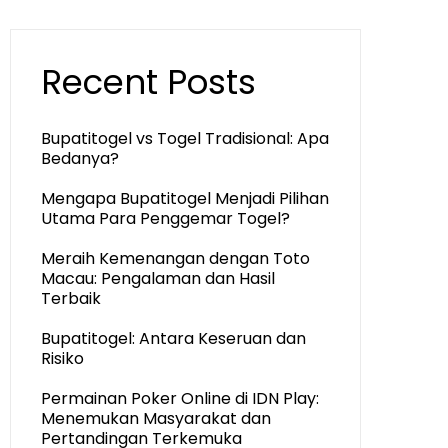
Recent Posts
Bupatitogel vs Togel Tradisional: Apa
Bedanya?
Mengapa Bupatitogel Menjadi Pilihan
Utama Para Penggemar Togel?
Meraih Kemenangan dengan Toto
Macau: Pengalaman dan Hasil
Terbaik
Bupatitogel: Antara Keseruan dan
Risiko
Permainan Poker Online di IDN Play:
Menemukan Masyarakat dan
Pertandingan Terkemuka