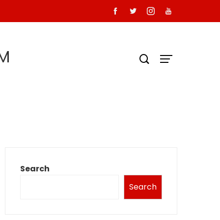
OM
Search
Search