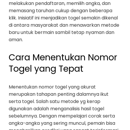
melakukan pendaftaran, memilih angka, dan
memasang taruhan cukup dengan beberapa
klik. Inisiatif ini menjadikan togel semakin dikenal
di antara masyarakat dan menawarkan metode
baru untuk bermain sambil tetap nyaman dan
aman.
Cara Menentukan Nomor
Togel yang Tepat
Menentukan nomor togel yang akurat
merupakan tahapan penting dalamnya ikut
serta togel. Salah satu metode yg kerap
digunakan adalah menganalisis hasil togel
sebelumnya. Dengan mempelajari corak serta
angka-angka yang sering muncul, pemain bisa