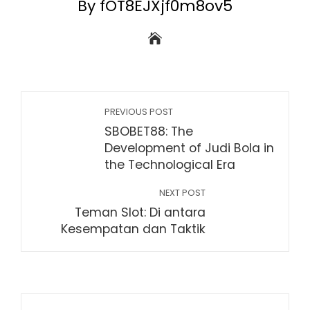
By fOT8EJXjf0m8ov5
PREVIOUS POST
SBOBET88: The
Development of Judi Bola in
the Technological Era
NEXT POST
Teman Slot: Di antara
Kesempatan dan Taktik