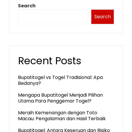
Search
Search
Recent Posts
Bupatitogel vs Togel Tradisional: Apa
Bedanya?
Mengapa Bupatitogel Menjadi Pilihan
Utama Para Penggemar Togel?
Meraih Kemenangan dengan Toto
Macau: Pengalaman dan Hasil Terbaik
Bupatitogel: Antara Keseruan dan Risiko