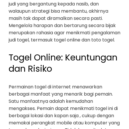
judi yang bergantung kepada nasib, dan
walaupun strategi bisa membantu, akhirnya
masih tak dapat diramalkan secara pasti.
Mengelola harapan dan bertarung secara bijak
merupakan rahasia agar menikmati pengalaman
judi togel, termasuk togel online dan toto togel.
Togel Online: Keuntungan
dan Risiko
Permainan togel di internet menawarkan
berbagai manfaat yang menarik bagi pemain.
Satu manfaatnya adalah kemudahan
mengakses. Pemain dapat menikmati togel ini di
berbagai lokasi dan kapan saja , cukup dengan
memakai perangkat mobile atau komputer yang