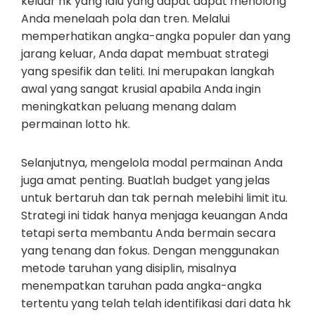
keluar hk yang lalu yang dapat dapat menolong
Anda menelaah pola dan tren. Melalui
memperhatikan angka-angka populer dan yang
jarang keluar, Anda dapat membuat strategi
yang spesifik dan teliti. Ini merupakan langkah
awal yang sangat krusial apabila Anda ingin
meningkatkan peluang menang dalam
permainan lotto hk.
Selanjutnya, mengelola modal permainan Anda
juga amat penting. Buatlah budget yang jelas
untuk bertaruh dan tak pernah melebihi limit itu.
Strategi ini tidak hanya menjaga keuangan Anda
tetapi serta membantu Anda bermain secara
yang tenang dan fokus. Dengan menggunakan
metode taruhan yang disiplin, misalnya
menempatkan taruhan pada angka-angka
tertentu yang telah telah identifikasi dari data hk