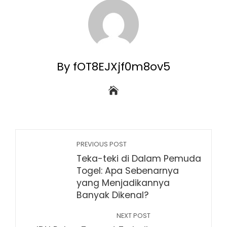
By fOT8EJXjf0m8ov5
PREVIOUS POST
Teka-teki di Dalam Pemuda
Togel: Apa Sebenarnya
yang Menjadikannya
Banyak Dikenal?
NEXT POST