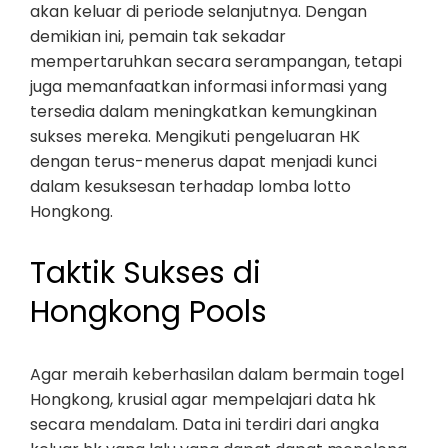
akan keluar di periode selanjutnya. Dengan
demikian ini, pemain tak sekadar
mempertaruhkan secara serampangan, tetapi
juga memanfaatkan informasi informasi yang
tersedia dalam meningkatkan kemungkinan
sukses mereka. Mengikuti pengeluaran HK
dengan terus-menerus dapat menjadi kunci
dalam kesuksesan terhadap lomba lotto
Hongkong.
Taktik Sukses di
Hongkong Pools
Agar meraih keberhasilan dalam bermain togel
Hongkong, krusial agar mempelajari data hk
secara mendalam. Data ini terdiri dari angka