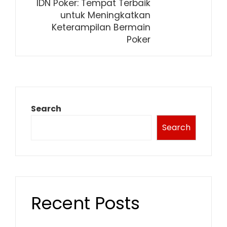
IDN Poker: Tempat Terbaik
untuk Meningkatkan
Keterampilan Bermain
Poker
Search
Search
Recent Posts