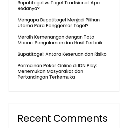
Bupatitogel vs Togel Tradisional: Apa
Bedanya?
Mengapa Bupatitogel Menjadi Pilihan
Utama Para Penggemar Togel?
Meraih Kemenangan dengan Toto
Macau: Pengalaman dan Hasil Terbaik
Bupatitogel: Antara Keseruan dan Risiko
Permainan Poker Online di IDN Play:
Menemukan Masyarakat dan
Pertandingan Terkemuka
Recent Comments