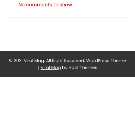
No comments to show.
© 2021 Viral Mag. All Right Reserved.
WordPress Theme
|
Viral Mag
by HashThemes