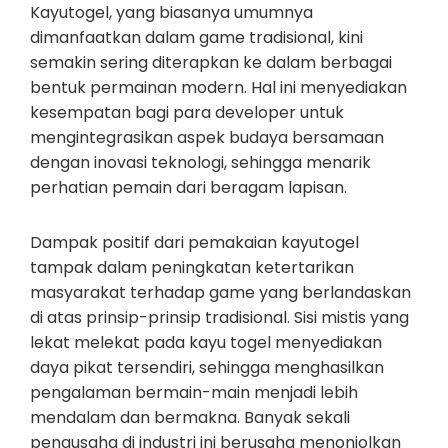
Kayutogel, yang biasanya umumnya
dimanfaatkan dalam game tradisional, kini
semakin sering diterapkan ke dalam berbagai
bentuk permainan modern. Hal ini menyediakan
kesempatan bagi para developer untuk
mengintegrasikan aspek budaya bersamaan
dengan inovasi teknologi, sehingga menarik
perhatian pemain dari beragam lapisan.
Dampak positif dari pemakaian kayutogel
tampak dalam peningkatan ketertarikan
masyarakat terhadap game yang berlandaskan
di atas prinsip-prinsip tradisional. Sisi mistis yang
lekat melekat pada kayu togel menyediakan
daya pikat tersendiri, sehingga menghasilkan
pengalaman bermain-main menjadi lebih
mendalam dan bermakna. Banyak sekali
pengusaha di industri ini berusaha menonjolkan