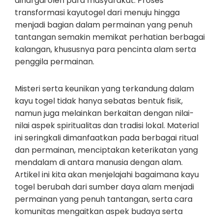
dihargai oleh para masyarakat. Proses
transformasi kayutogel dari menuju hingga
menjadi bagian dalam permainan yang penuh
tantangan semakin memikat perhatian berbagai
kalangan, khususnya para pencinta alam serta
penggila permainan.
Misteri serta keunikan yang terkandung dalam
kayu togel tidak hanya sebatas bentuk fisik,
namun juga melainkan berkaitan dengan nilai-
nilai aspek spiritualitas dan tradisi lokal. Material
ini seringkali dimanfaatkan pada berbagai ritual
dan permainan, menciptakan keterikatan yang
mendalam di antara manusia dengan alam.
Artikel ini kita akan menjelajahi bagaimana kayu
togel berubah dari sumber daya alam menjadi
permainan yang penuh tantangan, serta cara
komunitas mengaitkan aspek budaya serta