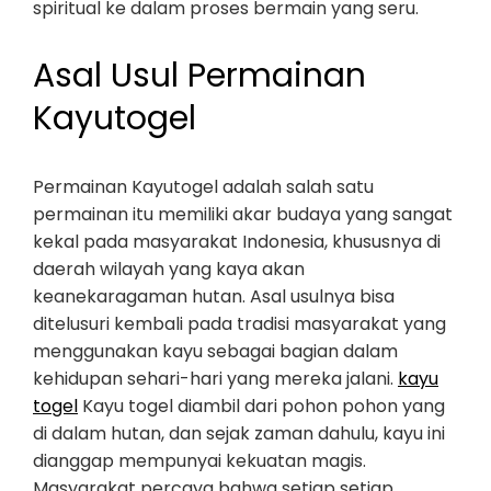
spiritual ke dalam proses bermain yang seru.
Asal Usul Permainan
Kayutogel
Permainan Kayutogel adalah salah satu
permainan itu memiliki akar budaya yang sangat
kekal pada masyarakat Indonesia, khususnya di
daerah wilayah yang kaya akan
keanekaragaman hutan. Asal usulnya bisa
ditelusuri kembali pada tradisi masyarakat yang
menggunakan kayu sebagai bagian dalam
kehidupan sehari-hari yang mereka jalani.
kayu
togel
Kayu togel diambil dari pohon pohon yang
di dalam hutan, dan sejak zaman dahulu, kayu ini
dianggap mempunyai kekuatan magis.
Masyarakat percaya bahwa setiap setiap