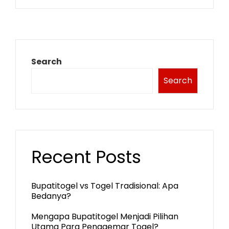
Search
Search
Recent Posts
Bupatitogel vs Togel Tradisional: Apa
Bedanya?
Mengapa Bupatitogel Menjadi Pilihan
Utama Para Penggemar Togel?