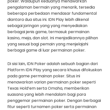
poker. Walaupun keduanya menawarkan
pengalaman bermain yang menarik, tersedia
beberapa perbedaan mendasar fundamental
diantara dua situs ini. IDN Play lebih dikenal
sebagai jaringan yang yang menyediakan
berbagai jenis game, termasuk permainan
kasino, meja, dan slot. Ini menjadikannya pilihan
yang sesuai bagi pemain yang menjelajahi
berbagai game di luar permainan poker.
Di sisi lain, IDN Poker adalah sebuah bagian dari
Platform IDN Play yang secara khusus difokuskan
pada game permainan poker. Situs ini
menawarkan varian permainan poker seperti
Texas Hold’em serta Omaha, memberikan
suasana yang lebih mendalam bagi para
penggemar permainan poker. Dengan berbagai
fitur seperti turnamen poker serta permainan