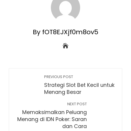
By fOT8EJXjf0m8ov5
PREVIOUS POST
Strategi Slot Bet Kecil untuk
Menang Besar
NEXT POST
Memaksimalkan Peluang
Menang di IDN Poker: Saran
dan Cara