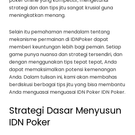
poker online yang kompetitif, mengetahui
strategi dan dan tips jitu sangat krusial guna
meningkatkan menang.
Selain itu pemahaman mendalam tentang
mekanisme permainan di IDNPoker dapat
memberi keuntungan lebih bagi pemain. Setiap
game punya nuansa dan strategi tersendiri, dan
dengan menggunakan tips tepat tepat, Anda
dapat memaksimalkan potensi kemenangan
Anda. Dalam tulisan ini, kami akan membahas
berdiskusi berbagai tips jitu yang bisa membantu
Anda menguasai menguasai IDN Poker IDN Poker.
Strategi Dasar Menyusun
IDN Poker