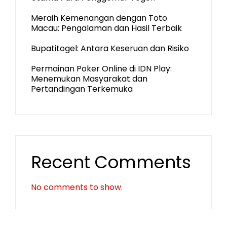
Meraih Kemenangan dengan Toto
Macau: Pengalaman dan Hasil Terbaik
Bupatitogel: Antara Keseruan dan Risiko
Permainan Poker Online di IDN Play:
Menemukan Masyarakat dan
Pertandingan Terkemuka
Recent Comments
No comments to show.