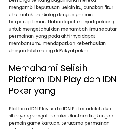
berharga tentang bagaimana mereka
mengambil keputusan. Selain itu, gunakan fitur
chat untuk berdialog dengan pemain
berpengalaman. Hal ini dapat menjadi peluang
untuk mengetahui dan menambah ilmu seputar
permainan, yang pada akhirnya dapat
membantumu mendapatkan keberhasilan
dengan lebih sering di Rakyatpoker.
Memahami Selisih
Platform IDN Play dan IDN
Poker yang
Platform IDN Play serta IDN Poker adalah dua
situs yang sangat populer diantara lingkungan
pemain game kartuan, terutama permainan