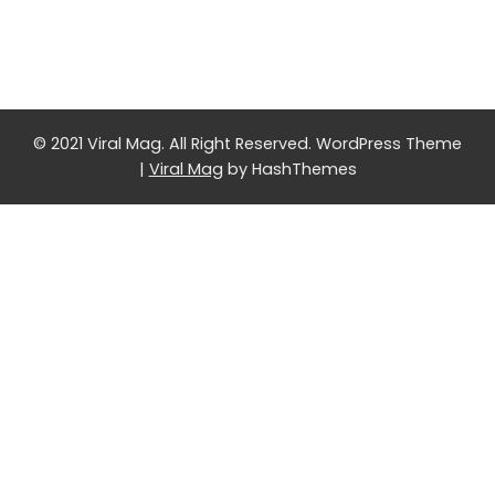
© 2021 Viral Mag. All Right Reserved.
WordPress Theme
|
Viral Mag
by HashThemes