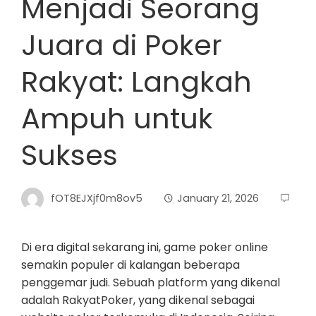
Menjadi Seorang
Juara di Poker
Rakyat: Langkah
Ampuh untuk
Sukses
fOT8EJXjf0m8ov5
January 21, 2026
Di era digital sekarang ini, game poker online
semakin populer di kalangan beberapa
penggemar judi. Sebuah platform yang dikenal
adalah RakyatPoker, yang dikenal sebagai