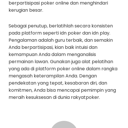
berpartisipasi poker online dan menghindari
kerugian besar.
Sebagai penutup, berlatihlah secara konsisten
pada platform seperti idn poker dan idn play.
Pengalaman adalah guru terbaik, dan semakin
Anda berpartisipasi, kian baik intuisi dan
kemampuan Anda dalam menganalisis
permainan lawan. Gunakan juga alat pelatihan
yang ada di platform poker online dalam rangka
mengasah keterampilan Anda. Dengan
pendekatan yang tepat, kesabaran diri, dan
komitmen, Anda bisa mencapai pemimpin yang
meraih kesuksesan di dunia rakyatpoker.