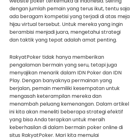
website poker terkemuka di Indonesia. Seiring
dengan jumlah pemain yang terus ikut, tentu saja
ada beragam kompetisi yang terjadi di atas meja
hijau virtual tersebut. Untuk mereka yang ingin
berambisi menjadi juara, mengetahui strategi
dan taktik yang tepat adalah amat penting.
RakyatPoker tidak hanya memberikan
pengalaman bermain yang seru, tetapi juga
menyajikan menarik dalam IDN Poker dan IDN
Play. Dengan banyaknya permainan yang
berjalan, pemain memiliki kesempatan untuk
mengasah keterampilan mereka dan
menambah peluang kemenangan. Dalam artikel
ini kita akan meneliti beberapa strategi efektif
yang bisa Anda terapkan untuk meraih
keberhasilan di dalam bermain poker online di
situs RakyatPoker. Mari kita memulai