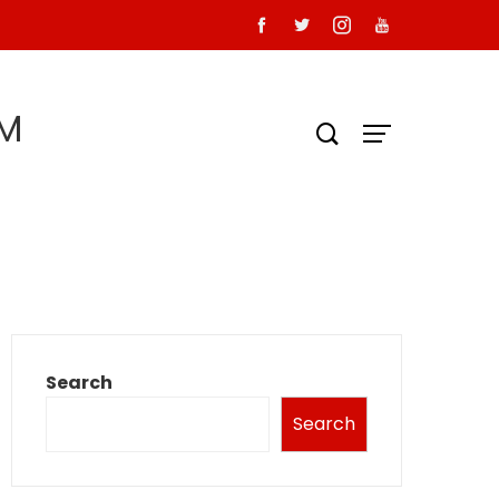
OM
Search
Search