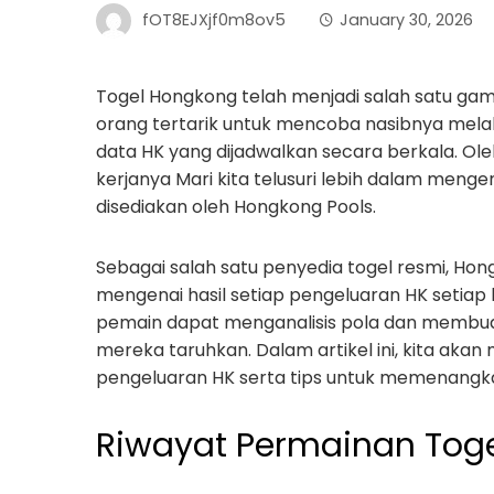
fOT8EJXjf0m8ov5
January 30, 2026
Togel Hongkong telah menjadi salah satu game 
orang tertarik untuk mencoba nasibnya melal
data HK yang dijadwalkan secara berkala. Ole
kerjanya Mari kita telusuri lebih dalam menge
disediakan oleh Hongkong Pools.
Sebagai salah satu penyedia togel resmi, Ho
mengenai hasil setiap pengeluaran HK setiap
pemain dapat menganalisis pola dan membu
mereka taruhkan. Dalam artikel ini, kita aka
pengeluaran HK serta tips untuk memenangka
Riwayat Permainan Toge