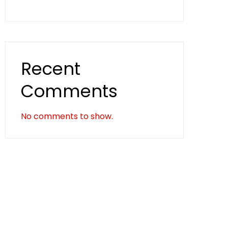
Recent
Comments
No comments to show.