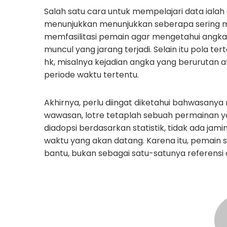
Salah satu cara untuk mempelajari data iala
menunjukkan menunjukkan seberapa sering ma
memfasilitasi pemain agar mengetahui angka
muncul yang jarang terjadi. Selain itu pola t
hk, misalnya kejadian angka yang berurutan
periode waktu tertentu.
Akhirnya, perlu diingat diketahui bahwasany
wawasan, lotre tetaplah sebuah permainan ya
diadopsi berdasarkan statistik, tidak ada jam
waktu yang akan datang. Karena itu, pemain
bantu, bukan sebagai satu-satunya referensi 