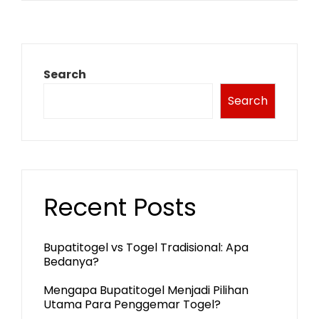
Search
Search
Recent Posts
Bupatitogel vs Togel Tradisional: Apa
Bedanya?
Mengapa Bupatitogel Menjadi Pilihan
Utama Para Penggemar Togel?