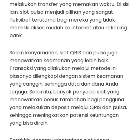
melakukan transfer yang memakan waktu. Di sisi
lain, slot pulsa menjadi pilihan yang sangat
fleksibel, terutama bagi mereka yang tidak
memiliki akses mudah ke internet atau rekening
bank.
Selain kenyamanan, slot QRIS dan pulsa juga
menawarkan keamanan yang lebih baik.
Transaksi yang dilakukan melalui metode ini
biasanya dilengkapi dengan sistem keamanan
yang canggih, sehingga data dan dana Anda
terjaga. Selain itu, banyak penyedia slot yang
menawarkan bonus tambahan bagi pengguna
yang melakukan deposit melalui QRIS dan pulsa,
sehingga meningkatkan potensi keuntungan
yang bisa diraih.