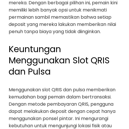
mereka. Dengan berbagai pilihan ini, pemain kini
memiliki lebih banyak opsi untuk menikmati
permainan sambil memastikan bahwa setiap
deposit yang mereka lakukan memberikan nilai
penuh tanpa biaya yang tidak diinginkan.
Keuntungan
Menggunakan Slot QRIS
dan Pulsa
Menggunakan slot QRIS dan pulsa memberikan
kemudahan bagi pemain dalam bertransaksi.
Dengan metode pembayaran QRIS, pengguna
dapat melakukan deposit dengan cepat hanya
menggunakan ponsel pintar. Ini mengurangi
kebutuhan untuk mengunjungi lokasi fisik atau