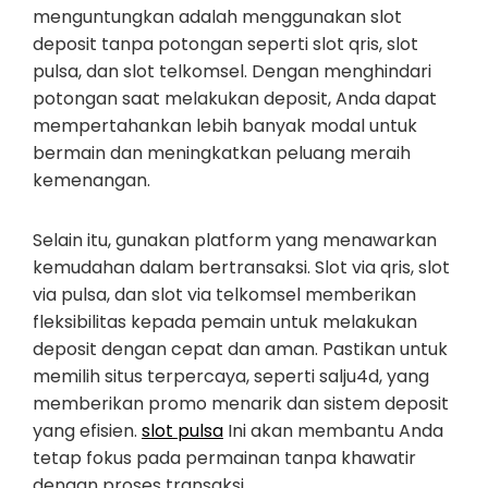
menguntungkan adalah menggunakan slot
deposit tanpa potongan seperti slot qris, slot
pulsa, dan slot telkomsel. Dengan menghindari
potongan saat melakukan deposit, Anda dapat
mempertahankan lebih banyak modal untuk
bermain dan meningkatkan peluang meraih
kemenangan.
Selain itu, gunakan platform yang menawarkan
kemudahan dalam bertransaksi. Slot via qris, slot
via pulsa, dan slot via telkomsel memberikan
fleksibilitas kepada pemain untuk melakukan
deposit dengan cepat dan aman. Pastikan untuk
memilih situs terpercaya, seperti salju4d, yang
memberikan promo menarik dan sistem deposit
yang efisien.
slot pulsa
Ini akan membantu Anda
tetap fokus pada permainan tanpa khawatir
dengan proses transaksi.