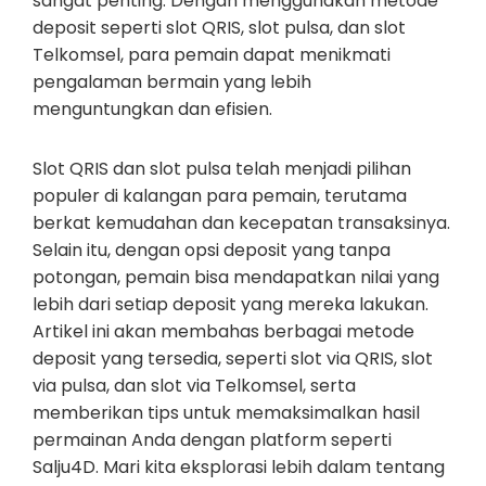
sangat penting. Dengan menggunakan metode
deposit seperti slot QRIS, slot pulsa, dan slot
Telkomsel, para pemain dapat menikmati
pengalaman bermain yang lebih
menguntungkan dan efisien.
Slot QRIS dan slot pulsa telah menjadi pilihan
populer di kalangan para pemain, terutama
berkat kemudahan dan kecepatan transaksinya.
Selain itu, dengan opsi deposit yang tanpa
potongan, pemain bisa mendapatkan nilai yang
lebih dari setiap deposit yang mereka lakukan.
Artikel ini akan membahas berbagai metode
deposit yang tersedia, seperti slot via QRIS, slot
via pulsa, dan slot via Telkomsel, serta
memberikan tips untuk memaksimalkan hasil
permainan Anda dengan platform seperti
Salju4D. Mari kita eksplorasi lebih dalam tentang