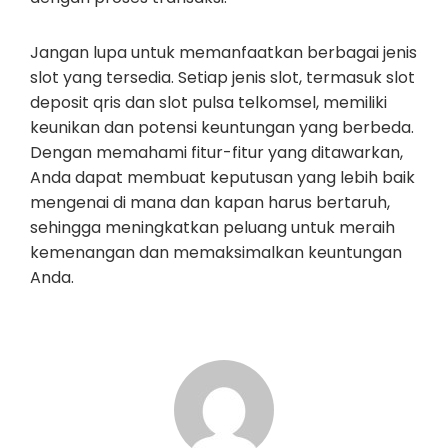
Jangan lupa untuk memanfaatkan berbagai jenis
slot yang tersedia. Setiap jenis slot, termasuk slot
deposit qris dan slot pulsa telkomsel, memiliki
keunikan dan potensi keuntungan yang berbeda.
Dengan memahami fitur-fitur yang ditawarkan,
Anda dapat membuat keputusan yang lebih baik
mengenai di mana dan kapan harus bertaruh,
sehingga meningkatkan peluang untuk meraih
kemenangan dan memaksimalkan keuntungan
Anda.