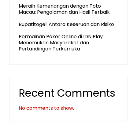
Meraih Kemenangan dengan Toto
Macau: Pengalaman dan Hasil Terbaik
Bupatitogel: Antara Keseruan dan Risiko
Permainan Poker Online di IDN Play:
Menemukan Masyarakat dan
Pertandingan Terkemuka
Recent Comments
No comments to show.