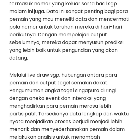
termasuk nomor yang keluar serta hasil sgp
malam ini juga. Data ini sangat penting bagi para
pemain yang mau meneliti data dan mencermati
pola nomor untuk taruhan mereka di hari-hari
berikutnya. Dengan mempelajari output
sebelumnya, mereka dapat menyusun prediksi
yang lebih baik untuk pengundian yang akan
datang.
Melalui live draw sgp, hubungan antara para
pemain dan output togel semakin dekat.
Pengumuman angka togel singapura diiringi
dengan aneka event dan interaksi yang
menghadirkan para pemain merasa lebih
partisipatif. Tersedianya data lengkap dan waktu
nyata menjadikan proses berjudi menjadi lebih
menarik dan menyederhanakan pemain dalam
melakukan analisis untuk menambah