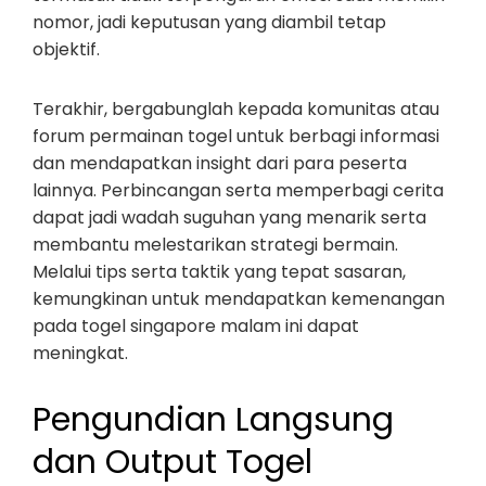
nomor, jadi keputusan yang diambil tetap
objektif.
Terakhir, bergabunglah kepada komunitas atau
forum permainan togel untuk berbagi informasi
dan mendapatkan insight dari para peserta
lainnya. Perbincangan serta memperbagi cerita
dapat jadi wadah suguhan yang menarik serta
membantu melestarikan strategi bermain.
Melalui tips serta taktik yang tepat sasaran,
kemungkinan untuk mendapatkan kemenangan
pada togel singapore malam ini dapat
meningkat.
Pengundian Langsung
dan Output Togel