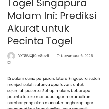
Togel Singapura
Malam Ini: Prediksi
Akurat untuk
Pecinta Togel
fOT8EJXjf0m8ov5
November 6, 2025
Di dalam dunia perjudian, lotere Singapura sudah
menjadi salah satunya opsi favorit untuk
sejumlah peserta. Setiap malam, beberapa
pecinta lotere mencoba agar meramalkan
nombor yang akan muncul, mengharap agar
mendapatkan keberhasilan yang menarik.