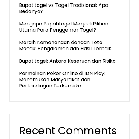
Bupatitogel vs Togel Tradisional: Apa
Bedanya?
Mengapa Bupatitogel Menjadi Pilihan
Utama Para Penggemar Togel?
Meraih Kemenangan dengan Toto
Macau: Pengalaman dan Hasil Terbaik
Bupatitogel: Antara Keseruan dan Risiko
Permainan Poker Online di IDN Play:
Menemukan Masyarakat dan
Pertandingan Terkemuka
Recent Comments