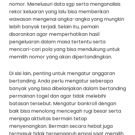
nomor. Menelusuri data sgp serta menganalisis
rekor keluaran yang lalu bisa memberikan
wawasan mengenai angka-angka yang mungkin
lebih banyak terjadi. Selain itu, pemain
disarankan agar memperhatikan hasil
pengeluaran dalam masa tertentu serta
mencari-cari pola yang bisa mendukung untuk
memilih nomor yang akan dipertandingkan.
Di sisi lain, penting untuk mengatur anggaran
bertanding. Anda perlu mengatur seberapa
banyak yang bisa dibelanjakan dalam bertanding
permainan togel dan agar tidak melebihi
batasan tersebut. Mengatur bankroll dengan
baik bisa menolong mencegah rugi besar serta
menjaga aktivitas bermain tetap
menyenangkan. Bermain secara hebat juga
termasuk tidak terpengaruh emosi saat memilih