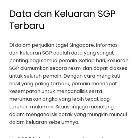
Data dan Keluaran SGP
Terbaru
Di dalam perjudian togel Singapore, informasi
dan keluaran SGP adalah data yang sangat
penting bagi semua pemain. Setiap hari, keluaran
SGP diumumkan secara resmi dan dapat diakses
untuk seluruh pemain. Dengan cara mengikuti
hasil yang paling terbaru, pemain mendapat
kesempatan untuk menganalisis serta
merumuskan angka yang lebih tepat bagi
taruhan malam ini. Situasi ini juga menolong
dalam menganalisis corak yang mungkin muncul
dalam keluaran sebelumnya.