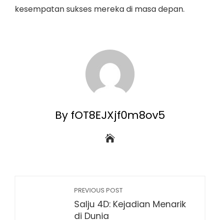
kesempatan sukses mereka di masa depan.
By fOT8EJXjf0m8ov5
PREVIOUS POST
Salju 4D: Kejadian Menarik
di Dunia