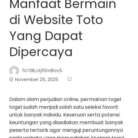
Manfaat Bermain
di Website Toto
Yang Dapat
Dipercaya
fOT8EJXjf0m8ov5
November 25, 2025
Dalam alam perjudian online, permainan togel
togel sudah menjadi salah satu seleksi favorit
untuk banyak individu. Keseruan serta potensi
keuntungan yang disediakan membuat banyak
peserta tertarik agar menguji peruntungannya
pada website yang menyediakan layanan togel.