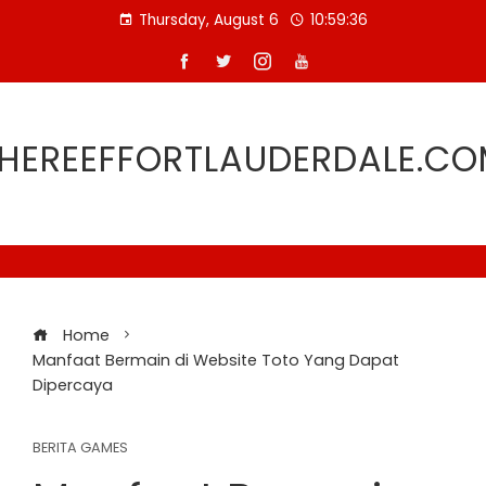
Skip
Thursday, August 6
10:59:37
to
content
HEREEFFORTLAUDERDALE.C
Home
Manfaat Bermain di Website Toto Yang Dapat
Dipercaya
BERITA GAMES