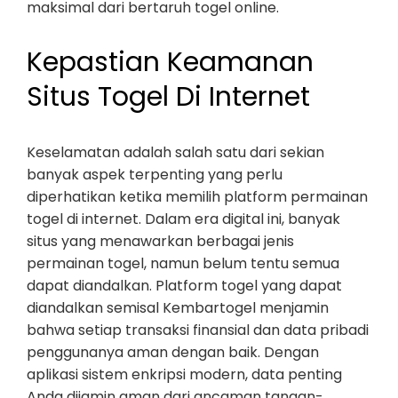
maksimal dari bertaruh togel online.
Kepastian Keamanan
Situs Togel Di Internet
Keselamatan adalah salah satu dari sekian
banyak aspek terpenting yang perlu
diperhatikan ketika memilih platform permainan
togel di internet. Dalam era digital ini, banyak
situs yang menawarkan berbagai jenis
permainan togel, namun belum tentu semua
dapat diandalkan. Platform togel yang dapat
diandalkan semisal Kembartogel menjamin
bahwa setiap transaksi finansial dan data pribadi
penggunanya aman dengan baik. Dengan
aplikasi sistem enkripsi modern, data penting
Anda dijamin aman dari ancaman tangan-