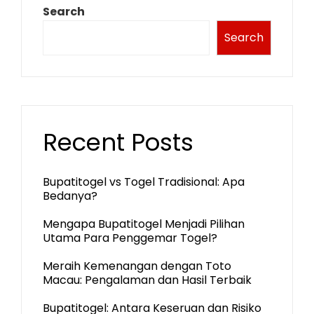
Search
Search
Recent Posts
Bupatitogel vs Togel Tradisional: Apa
Bedanya?
Mengapa Bupatitogel Menjadi Pilihan
Utama Para Penggemar Togel?
Meraih Kemenangan dengan Toto
Macau: Pengalaman dan Hasil Terbaik
Bupatitogel: Antara Keseruan dan Risiko