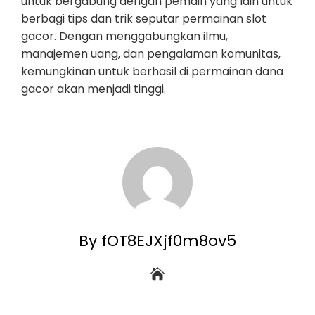
untuk bergabung dengan pemain yang lain untuk
berbagi tips dan trik seputar permainan slot
gacor. Dengan menggabungkan ilmu,
manajemen uang, dan pengalaman komunitas,
kemungkinan untuk berhasil di permainan dana
gacor akan menjadi tinggi.
By fOT8EJXjf0m8ov5