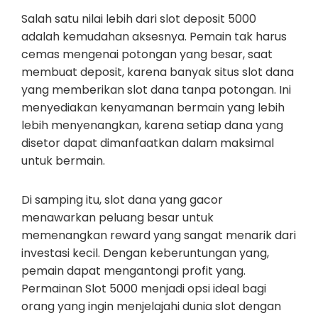
Salah satu nilai lebih dari slot deposit 5000
adalah kemudahan aksesnya. Pemain tak harus
cemas mengenai potongan yang besar, saat
membuat deposit, karena banyak situs slot dana
yang memberikan slot dana tanpa potongan. Ini
menyediakan kenyamanan bermain yang lebih
lebih menyenangkan, karena setiap dana yang
disetor dapat dimanfaatkan dalam maksimal
untuk bermain.
Di samping itu, slot dana yang gacor
menawarkan peluang besar untuk
memenangkan reward yang sangat menarik dari
investasi kecil. Dengan keberuntungan yang,
pemain dapat mengantongi profit yang.
Permainan Slot 5000 menjadi opsi ideal bagi
orang yang ingin menjelajahi dunia slot dengan