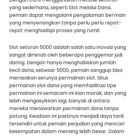
yang sederhana, seperti Slot melalui Dana,
pemain dapat mengalami pengalaman bermain
yang menyenangkan tanpa perlu perlu repot-
repot menghadapi proses yang rumit.
Slot setoran 5000 adalah salah satu inovasi yang
sangat diminati oleh beberapa penggemar judi
daring. Dengan hanya menghabiskan jumlah
kecil dana, sebesar 5000, pemain sanggup bisa
merasakan serunya permainan slot. Situs
permainan slot dana yang memfasilitasi tipe
permainan ini semacam ini kian marak, dan yang
lebih mengasyikkan lagi, banyak di antara
mereka menawarkan permainan dana tanpa
potong. Keadaan ini pastinya menjadi daya tarik
tersendiri untuk pemain perjudian yang mencari
kesempatan dalam menang lebih besar. Dalam