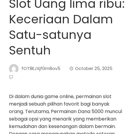
Slot Uang lima ribu:
Keceriaan Dalam
Satu-satunya
Sentuh
fOT8EJXjf0m8ov5
October 25, 2025
Di dalam dunia game online, permainan slot
menjadi sebuah pilihan favorit bagi banyak
orang. Terutama, Permainan Dana 5000 muncul
sebagai opsi yang menarik yang memberikan
kemudahan dan kesenangan dalam bermain.
Dengan cara menggunakan metode setoran