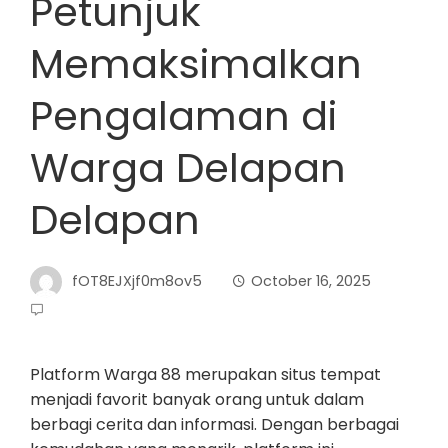
Petunjuk
Memaksimalkan
Pengalaman di
Warga Delapan
Delapan
fOT8EJXjf0m8ov5
October 16, 2025
Platform Warga 88 merupakan situs tempat
menjadi favorit banyak orang untuk dalam
berbagi cerita dan informasi. Dengan berbagai