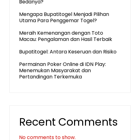
Bedanya?
Mengapa Bupatitogel Menjadi Pilihan
Utama Para Penggemar Togel?
Meraih Kemenangan dengan Toto
Macau: Pengalaman dan Hasil Terbaik
Bupatitogel: Antara Keseruan dan Risiko
Permainan Poker Online di IDN Play:
Menemukan Masyarakat dan
Pertandingan Terkemuka
Recent Comments
No comments to show.