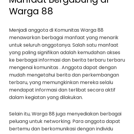
Warga 88
Menjadi anggota di Komunitas Warga 88
menawarkan berbagai manfaat yang menarik
untuk seluruh anggotanya. Salah satu manfaat
yang paling signifikan adalah kemudahan akses
ke berbagai informasi dan berita terbaru terbaru
mengenai komunitas . Anggota dapat dengan
mudah mengetahui berita dan perkembangan
terbaru, yang memungkinkan mereka selalu
mendapat informasi dan terlibat secara aktif
dalam kegiatan yang dilakukan.
Selain itu, Warga 88 juga menyediakan berbagai
peluang untuk networking. Para anggota dapat
bertemu dan berkomunikasi dengan individu