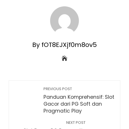
By fOT8EJXjf0m8ov5
PREVIOUS POST
Panduan Komprehensif: Slot
Gacor dari PG Soft dan
Pragmatic Play
NEXT POST