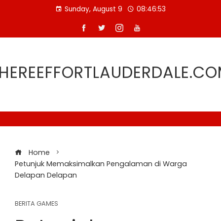
Skip
Sunday, August 9
08:46:53
to
content
HEREEFFORTLAUDERDALE.C
Home
Petunjuk Memaksimalkan Pengalaman di Warga
Delapan Delapan
BERITA GAMES