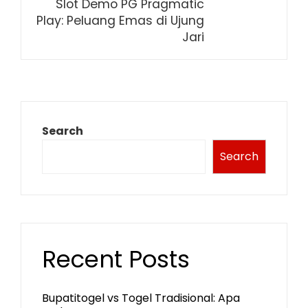
Slot Demo PG Pragmatic
Play: Peluang Emas di Ujung
Jari
Search
Search
Recent Posts
Bupatitogel vs Togel Tradisional: Apa