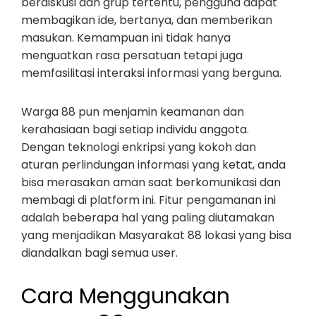
berdiskusi dan grup tertentu, pengguna dapat
membagikan ide, bertanya, dan memberikan
masukan. Kemampuan ini tidak hanya
menguatkan rasa persatuan tetapi juga
memfasilitasi interaksi informasi yang berguna.
Warga 88 pun menjamin keamanan dan
kerahasiaan bagi setiap individu anggota.
Dengan teknologi enkripsi yang kokoh dan
aturan perlindungan informasi yang ketat, anda
bisa merasakan aman saat berkomunikasi dan
membagi di platform ini. Fitur pengamanan ini
adalah beberapa hal yang paling diutamakan
yang menjadikan Masyarakat 88 lokasi yang bisa
diandalkan bagi semua user.
Cara Menggunakan