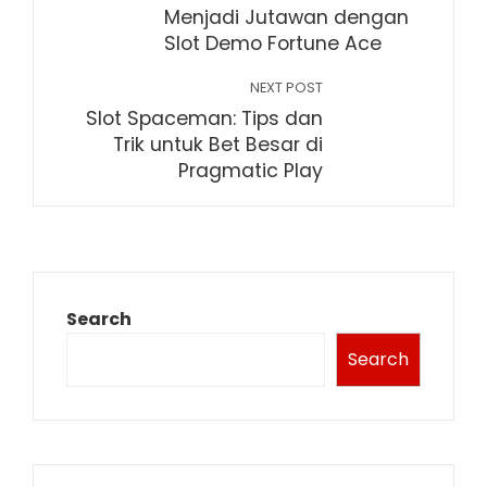
Menjadi Jutawan dengan
Slot Demo Fortune Ace
NEXT POST
Slot Spaceman: Tips dan
Trik untuk Bet Besar di
Pragmatic Play
Search
Search