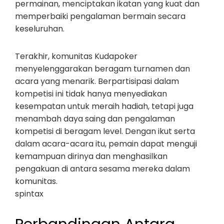
permainan, menciptakan ikatan yang kuat dan
memperbaiki pengalaman bermain secara
keseluruhan.
Terakhir, komunitas Kudapoker
menyelenggarakan beragam turnamen dan
acara yang menarik. Berpartisipasi dalam
kompetisi ini tidak hanya menyediakan
kesempatan untuk meraih hadiah, tetapi juga
menambah daya saing dan pengalaman
kompetisi di beragam level. Dengan ikut serta
dalam acara-acara itu, pemain dapat menguji
kemampuan dirinya dan menghasilkan
pengakuan di antara sesama mereka dalam
komunitas.
spintax