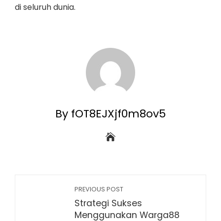
di seluruh dunia.
By fOT8EJXjf0m8ov5
PREVIOUS POST
Strategi Sukses
Menggunakan Warga88