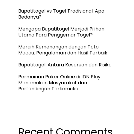
Bupatitogel vs Togel Tradisional: Apa
Bedanya?
Mengapa Bupatitogel Menjadi Pilihan
Utama Para Penggemar Togel?
Meraih Kemenangan dengan Toto
Macau: Pengalaman dan Hasil Terbaik
Bupatitogel: Antara Keseruan dan Risiko
Permainan Poker Online di IDN Play:
Menemukan Masyarakat dan
Pertandingan Terkemuka
Recent Comments