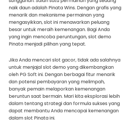
sungguhan. Salah satu permainan yang sedang
naik daun adalah Pinata Wins. Dengan grafis yang
menarik dan mekanisme permainan yang
mengasyikkan, slot ini menawarkan peluang
besar untuk meraih kemenangan. Bagi Anda
yang ingin mencoba peruntungan, slot demo
Pinata menjadi pilihan yang tepat.
Jika Anda mencari slot gacor, tidak ada salahnya
untuk menjajal slot demo yang dikembangkan
oleh PG Soft ini. Dengan berbagai fitur menarik
dan potensi pembayaran yang melimpah,
banyak pemain melaporkan kemenangan
beruntun saat bermain. Mari kita eksplorasi lebih
dalam tentang strategi dan formula sukses yang
dapat membantu Anda mencapai kemenangan
dalam slot Pinata ini.