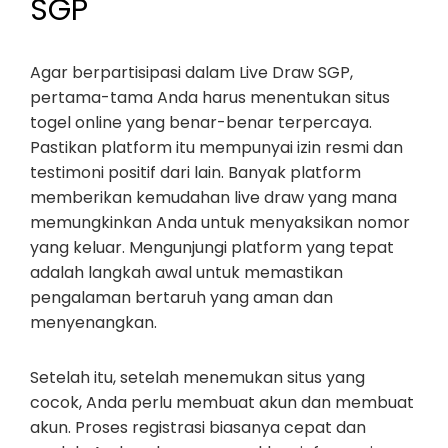
SGP
Agar berpartisipasi dalam Live Draw SGP,
pertama-tama Anda harus menentukan situs
togel online yang benar-benar terpercaya.
Pastikan platform itu mempunyai izin resmi dan
testimoni positif dari lain. Banyak platform
memberikan kemudahan live draw yang mana
memungkinkan Anda untuk menyaksikan nomor
yang keluar. Mengunjungi platform yang tepat
adalah langkah awal untuk memastikan
pengalaman bertaruh yang aman dan
menyenangkan.
Setelah itu, setelah menemukan situs yang
cocok, Anda perlu membuat akun dan membuat
akun. Proses registrasi biasanya cepat dan