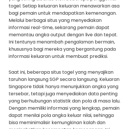
togel. Setiap keluaran keluaran menawarkan asa
bagi pemain untuk mendapatkan kemenangan.
Melalui berbagai situs yang menyediakan
informasi real-time, sekarang pemain dapat
memantau angka output dengan live dan tepat.
Ini tentunya menambah pengalaman bermain,
khususnya bagi mereka yang bergantung pada
informasi keluaran untuk membuat prediksi.
Saat ini, beberapa situs togel yang menyajikan
taruhan langsung SGP secara langsung. Keluaran
Singapore tidak hanya menunjukkan angka yang
tersebar, tetapi juga menyediakan data penting
yang berhubungan statistik dan pola di masa lalu.
Dengan memiliki informasi yang lengkap, pemain
dapat menilai pola angka keluar nilai, sehingga
bisa meminimalisir kemungkinan kalah dan