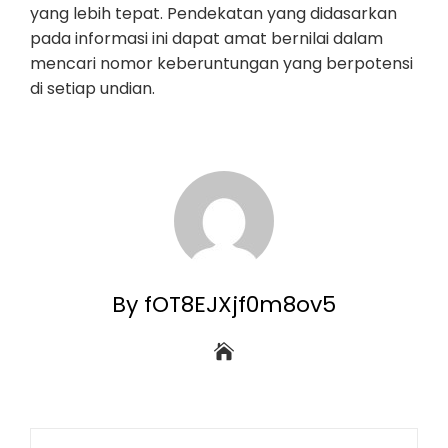
yang lebih tepat. Pendekatan yang didasarkan
pada informasi ini dapat amat bernilai dalam
mencari nomor keberuntungan yang berpotensi
di setiap undian.
By fOT8EJXjf0m8ov5