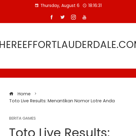
Skip
Thursday, August 6
18:16:32
to
content
HEREEFFORTLAUDERDALE.C
Home
Toto Live Results: Menantikan Nomor Lotre Anda
BERITA GAMES
Toto Live Results: