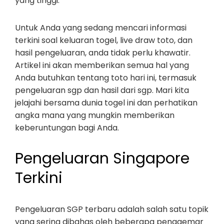
yang tinggi.
Untuk Anda yang sedang mencari informasi
terkini soal keluaran togel, live draw toto, dan
hasil pengeluaran, anda tidak perlu khawatir.
Artikel ini akan memberikan semua hal yang
Anda butuhkan tentang toto hari ini, termasuk
pengeluaran sgp dan hasil dari sgp. Mari kita
jelajahi bersama dunia togel ini dan perhatikan
angka mana yang mungkin memberikan
keberuntungan bagi Anda.
Pengeluaran Singapore
Terkini
Pengeluaran SGP terbaru adalah salah satu topik
yang sering dibahas oleh beberapa penggemar