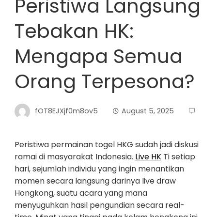
Peristiwa Langsung
Tebakan HK:
Mengapa Semua
Orang Terpesona?
fOT8EJXjf0m8ov5
August 5, 2025
Peristiwa permainan togel HKG sudah jadi diskusi
ramai di masyarakat Indonesia.
Live HK
Ti setiap
hari, sejumlah individu yang ingin menantikan
momen secara langsung darinya live draw
Hongkong, suatu acara yang mana
menyuguhkan hasil pengundian secara real-