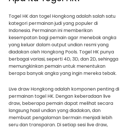
Togel HK dan togel Hongkong adalah salah satu
kategori permainan judi yang populer di
Indonesia. Permainan ini memberikan
kesempatan bagi pemain agar menebak angka
yang keluar dalam output undian resmi yang
diadakan oleh Hongkong Pools. Togel HK punya
berbagai variasi, seperti 4D, 3D, dan 2D, sehingga
memungkinkan pemain untuk menentukan
berapa banyak angka yang ingin mereka tebak.
Live draw Hongkong adalah komponen penting di
permainan togel HK. Dengan keberadaan live
draw, beberapa pemain dapat melihat secara
langsung hasil undian yang diadakan, dan
membuat pengalaman bermain menjadi lebih
seru dan transparan. Di setiap sesi live draw,