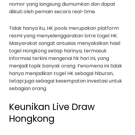
nomor yang langsung diumumkan dan dapat
diikuti oleh pemain secara real-time.
Tidak hanya itu, HK pools merupakan platform
resmi yang menyelenggarakan lotre togel HK.
Masyarakat sangat antusias menyaksikan hasil
togel Hongkong setiap harinya, termasuk
informasi terkini mengenai hk hari ini, yang
menjadi topik banyak orang. Fenomena ini tidak
hanya menjadikan togel HK sebagai hiburan,
tetapi juga sebagai kesempatan investasi untuk
sebagian orang.
Keunikan Live Draw
Hongkong