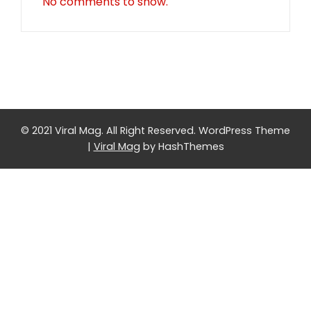
No comments to show.
© 2021 Viral Mag. All Right Reserved.
WordPress Theme
|
Viral Mag
by HashThemes