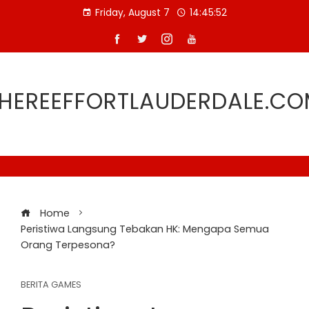
Skip
Friday, August 7
14:45:52
to
content
HEREEFFORTLAUDERDALE.C
Home
Peristiwa Langsung Tebakan HK: Mengapa Semua
Orang Terpesona?
BERITA GAMES