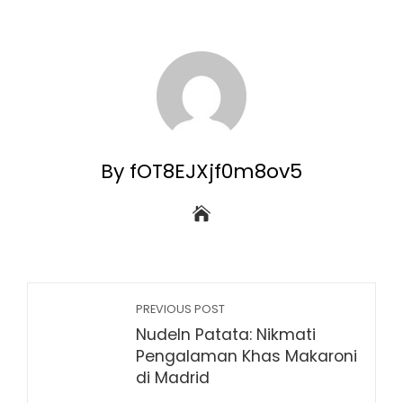
By fOT8EJXjf0m8ov5
PREVIOUS POST
Nudeln Patata: Nikmati
Pengalaman Khas Makaroni
di Madrid