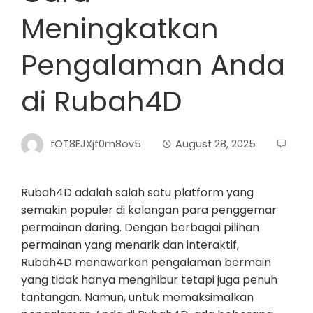
Meningkatkan
Pengalaman Anda
di Rubah4D
fOT8EJXjf0m8ov5
August 28, 2025
Rubah4D adalah salah satu platform yang
semakin populer di kalangan para penggemar
permainan daring. Dengan berbagai pilihan
permainan yang menarik dan interaktif,
Rubah4D menawarkan pengalaman bermain
yang tidak hanya menghibur tetapi juga penuh
tantangan. Namun, untuk memaksimalkan