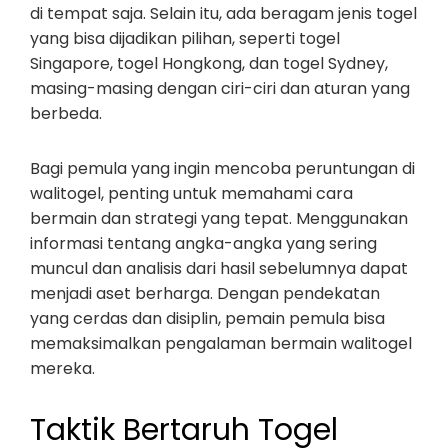
di tempat saja. Selain itu, ada beragam jenis togel
yang bisa dijadikan pilihan, seperti togel
Singapore, togel Hongkong, dan togel Sydney,
masing-masing dengan ciri-ciri dan aturan yang
berbeda.
Bagi pemula yang ingin mencoba peruntungan di
walitogel, penting untuk memahami cara
bermain dan strategi yang tepat. Menggunakan
informasi tentang angka-angka yang sering
muncul dan analisis dari hasil sebelumnya dapat
menjadi aset berharga. Dengan pendekatan
yang cerdas dan disiplin, pemain pemula bisa
memaksimalkan pengalaman bermain walitogel
mereka.
Taktik Bertaruh Togel