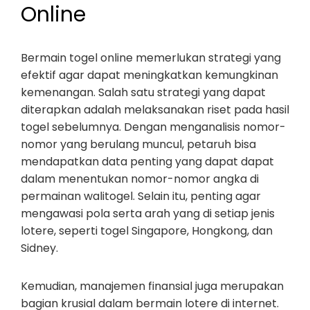
Online
Bermain togel online memerlukan strategi yang
efektif agar dapat meningkatkan kemungkinan
kemenangan. Salah satu strategi yang dapat
diterapkan adalah melaksanakan riset pada hasil
togel sebelumnya. Dengan menganalisis nomor-
nomor yang berulang muncul, petaruh bisa
mendapatkan data penting yang dapat dapat
dalam menentukan nomor-nomor angka di
permainan walitogel. Selain itu, penting agar
mengawasi pola serta arah yang di setiap jenis
lotere, seperti togel Singapore, Hongkong, dan
Sidney.
Kemudian, manajemen finansial juga merupakan
bagian krusial dalam bermain lotere di internet.