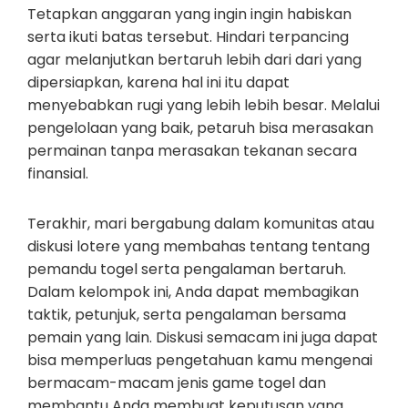
Tetapkan anggaran yang ingin ingin habiskan
serta ikuti batas tersebut. Hindari terpancing
agar melanjutkan bertaruh lebih dari dari yang
dipersiapkan, karena hal ini itu dapat
menyebabkan rugi yang lebih lebih besar. Melalui
pengelolaan yang baik, petaruh bisa merasakan
permainan tanpa merasakan tekanan secara
finansial.
Terakhir, mari bergabung dalam komunitas atau
diskusi lotere yang membahas tentang tentang
pemandu togel serta pengalaman bertaruh.
Dalam kelompok ini, Anda dapat membagikan
taktik, petunjuk, serta pengalaman bersama
pemain yang lain. Diskusi semacam ini juga dapat
bisa memperluas pengetahuan kamu mengenai
bermacam-macam jenis game togel dan
membantu Anda membuat keputusan yang