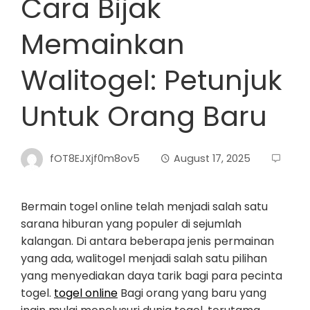
Cara Bijak
Memainkan
Walitogel: Petunjuk
Untuk Orang Baru
fOT8EJXjf0m8ov5
August 17, 2025
Bermain togel online telah menjadi salah satu
sarana hiburan yang populer di sejumlah
kalangan. Di antara beberapa jenis permainan
yang ada, walitogel menjadi salah satu pilihan
yang menyediakan daya tarik bagi para pecinta
togel.
togel online
Bagi orang yang baru yang