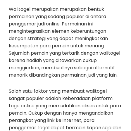
Walitogel merupakan merupakan bentuk
permainan yang sedang populer di antara
penggemar judi online. Permainan ini
mengintegrasikan elemen keberuntungan
dengan strategi yang dapat meningkatkan
kesempatan para pemain untuk menang.
Sejumlah pemain yang tertarik dengan walitogel
karena hadiah yang ditawarkan cukup
menggiurkan, membuatnya sebagai alternatif
menarik dibandingkan permainan judi yang lain.
Salah satu faktor yang membuat walitogel
sangat populer adalah keberadaan platform
toge online yang memudahkan akses untuk para
pemain. Cukup dengan hanya mengandalkan
perangkat yang link ke internet, para
penggemar togel dapat bermain kapan saja dan