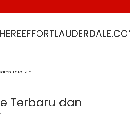
HEREEFFORTLAUDERDALE.C
luaran Toto SDY
ate Terbaru dan
Y