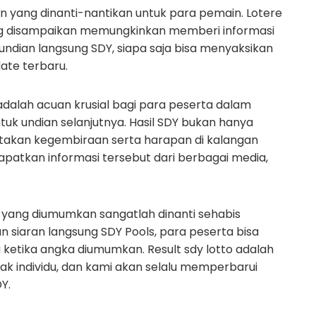
gan yang dinanti-nantikan untuk para pemain. Lotere
ang disampaikan memungkinkan memberi informasi
dian langsung SDY, siapa saja bisa menyaksikan
ate terbaru.
s adalah acuan krusial bagi para peserta dalam
uk undian selanjutnya. Hasil SDY bukan hanya
akan kegembiraan serta harapan di kalangan
patkan informasi tersebut dari berbagai media,
n yang diumumkan sangatlah dinanti sehabis
siaran langsung SDY Pools, para peserta bisa
tika angka diumumkan. Result sdy lotto adalah
ak individu, dan kami akan selalu memperbarui
Y.