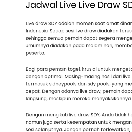
Jadwal Live Live Draw S
Live draw SDY adalah momen saat amat dinan
Indonesia. Setiap sesi live draw diadakan te
sehingga semua pemain dapat segera mengeta
umumnya diadakan pada malam hari, member
peserta.
Bagi para pemain togel, krusial untuk menget
dengan optimal. Masing-masing hasil dari live
termasuk sidneypools dan sdy pools, yang mem
cepat. Dengan adanya live draw, pemain dapa
langsung, meskipun mereka menyaksikannya 
Dengan mengikuti live draw SDY, Anda tidak 
namun juga serta kesempatan untuk mengana
sesi selanjutnya. Jangan pernah terlewatkan, 