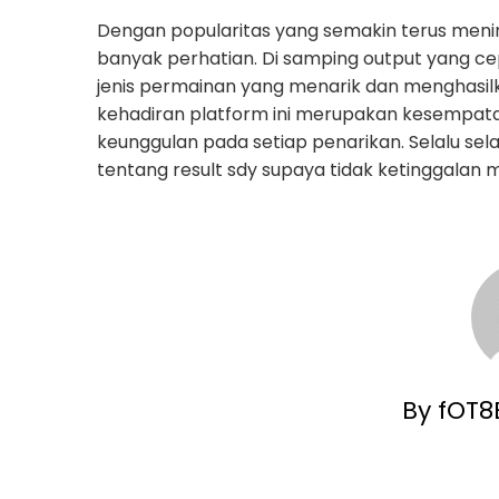
Dengan popularitas yang semakin terus menin
banyak perhatian. Di samping output yang c
jenis permainan yang menarik dan menghasil
kehadiran platform ini merupakan kesempat
keunggulan pada setiap penarikan. Selalu se
tentang result sdy supaya tidak ketinggalan
By fOT