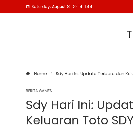
Skip
Saturday, August 8
14:11:44
to
content
T
Home
Sdy Hari Ini: Update Terbaru dan Ke
BERITA GAMES
Sdy Hari Ini: Upd
Keluaran Toto SD