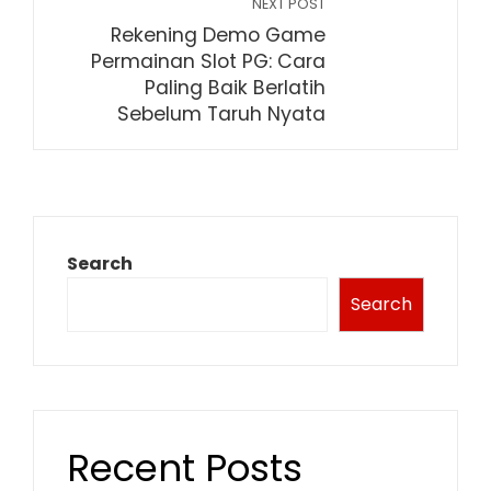
NEXT POST
Rekening Demo Game
Permainan Slot PG: Cara
Paling Baik Berlatih
Sebelum Taruh Nyata
Search
Search
Recent Posts