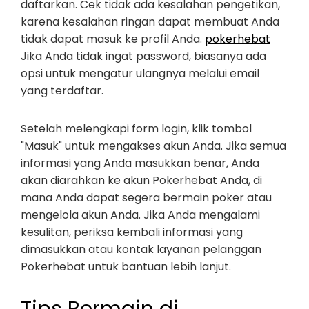
daftarkan. Cek tidak ada kesalahan pengetikan,
karena kesalahan ringan dapat membuat Anda
tidak dapat masuk ke profil Anda.
pokerhebat
Jika Anda tidak ingat password, biasanya ada
opsi untuk mengatur ulangnya melalui email
yang terdaftar.
Setelah melengkapi form login, klik tombol
"Masuk" untuk mengakses akun Anda. Jika semua
informasi yang Anda masukkan benar, Anda
akan diarahkan ke akun Pokerhebat Anda, di
mana Anda dapat segera bermain poker atau
mengelola akun Anda. Jika Anda mengalami
kesulitan, periksa kembali informasi yang
dimasukkan atau kontak layanan pelanggan
Pokerhebat untuk bantuan lebih lanjut.