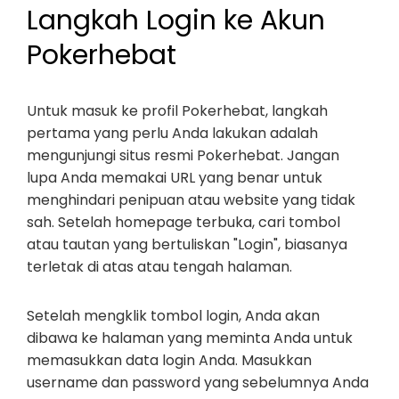
Langkah Login ke Akun
Pokerhebat
Untuk masuk ke profil Pokerhebat, langkah
pertama yang perlu Anda lakukan adalah
mengunjungi situs resmi Pokerhebat. Jangan
lupa Anda memakai URL yang benar untuk
menghindari penipuan atau website yang tidak
sah. Setelah homepage terbuka, cari tombol
atau tautan yang bertuliskan "Login", biasanya
terletak di atas atau tengah halaman.
Setelah mengklik tombol login, Anda akan
dibawa ke halaman yang meminta Anda untuk
memasukkan data login Anda. Masukkan
username dan password yang sebelumnya Anda