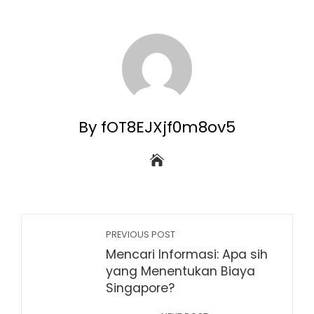
By fOT8EJXjf0m8ov5
PREVIOUS POST
Mencari Informasi: Apa sih
yang Menentukan Biaya
Singapore?