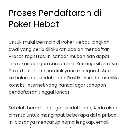
Proses Pendaftaran di
Poker Hebat
Untuk mulai bermain di Poker Hebat, langkah
awal yang perlu dilakukan adalah mendaftar.
Proses registrasi ini sangat mudah dan dapat
dilakukan dengan cara online. Kunjungi situs resmi
Pokerhebat dan cari link yang mengarah Anda
ke halaman pendaftaran. Pastikan Anda memiliki
koneksi internet yang handal agar tahapan
pendaftaran tinggal lancar.
Setelah berada di page pendaftaran, Anda akan
diminta untuk menginput beberapa data pribadi.
Ini biasanya mencakup nama lengkap, email,