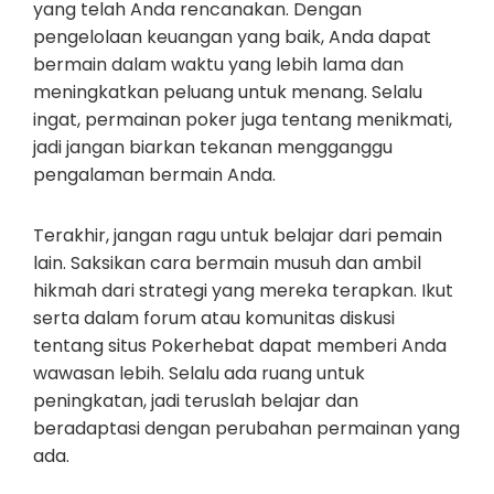
yang telah Anda rencanakan. Dengan
pengelolaan keuangan yang baik, Anda dapat
bermain dalam waktu yang lebih lama dan
meningkatkan peluang untuk menang. Selalu
ingat, permainan poker juga tentang menikmati,
jadi jangan biarkan tekanan mengganggu
pengalaman bermain Anda.
Terakhir, jangan ragu untuk belajar dari pemain
lain. Saksikan cara bermain musuh dan ambil
hikmah dari strategi yang mereka terapkan. Ikut
serta dalam forum atau komunitas diskusi
tentang situs Pokerhebat dapat memberi Anda
wawasan lebih. Selalu ada ruang untuk
peningkatan, jadi teruslah belajar dan
beradaptasi dengan perubahan permainan yang
ada.