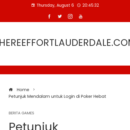
Skip
Thursday, August 6
20:45:33
to
content
HEREEFFORTLAUDERDALE.C
Home
Petunjuk Mendalam untuk Login di Poker Hebat
BERITA GAMES
Petunjuk