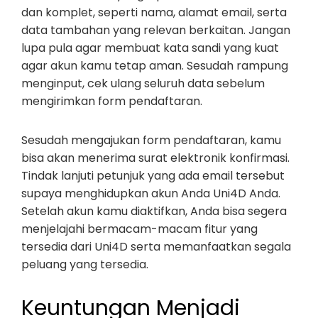
dan komplet, seperti nama, alamat email, serta
data tambahan yang relevan berkaitan. Jangan
lupa pula agar membuat kata sandi yang kuat
agar akun kamu tetap aman. Sesudah rampung
menginput, cek ulang seluruh data sebelum
mengirimkan form pendaftaran.
Sesudah mengajukan form pendaftaran, kamu
bisa akan menerima surat elektronik konfirmasi.
Tindak lanjuti petunjuk yang ada email tersebut
supaya menghidupkan akun Anda Uni4D Anda.
Setelah akun kamu diaktifkan, Anda bisa segera
menjelajahi bermacam-macam fitur yang
tersedia dari Uni4D serta memanfaatkan segala
peluang yang tersedia.
Keuntungan Menjadi