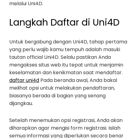
melalui Uni4D.
Langkah Daftar di Uni4D
Untuk bergabung dengan Uni4D, tahap pertama
yang perlu wajib kamu tempuh adalah masuki
tautan official Uni4D. Selalu pastikan Anda
mengakses situs web itu tepat untuk menjamin
keselamatan dan kenikmatan saat mendaftar.
daftar uni4d
Pada beranda awal, Anda bakal
melihat opsi untuk melakukan pendaftaran,
biasanya berada di bagian yang senang
dijangkau.
Setelah menemukan opsi registrasi, Anda akan
diharapkan agar mengisi form registrasi. Isilah
semua informasi yang diperlukan secara benar