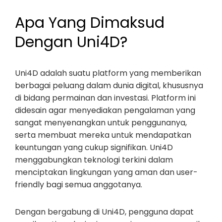
Apa Yang Dimaksud
Dengan Uni4D?
Uni4D adalah suatu platform yang memberikan
berbagai peluang dalam dunia digital, khususnya
di bidang permainan dan investasi. Platform ini
didesain agar menyediakan pengalaman yang
sangat menyenangkan untuk penggunanya,
serta membuat mereka untuk mendapatkan
keuntungan yang cukup signifikan. Uni4D
menggabungkan teknologi terkini dalam
menciptakan lingkungan yang aman dan user-
friendly bagi semua anggotanya.
Dengan bergabung di Uni4D, pengguna dapat