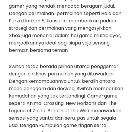
gamer yang hendak mencoba beragam judul.
Dengan permainan-permainan seperti Halo dan
Forza Horizon 5, konsol ini memberikan paduan
strategi dan permainan yang mengasyikkan.
Xbox juga menonjol dalam hal game multiplayer,
menjadikannya ideal bagi siapa saja senang
bermain bersama teman.
Switch tetap berada pilihan utama penggemar
dengan ciri khas permainan yang ditawarkan.
Dengan kemampuannya untuk beralih antara
mode genggam dan docked, Switch memberikan
kemudahan yang tak tertandingi. Game-game
seperti Animal Crossing: New Horizons dan The
Legend of Zelda: Breath of the Wild menawarkan
sensasi yang santai dan seru, pas untuk segala
usia. Dengan kumpulan game ringan serta