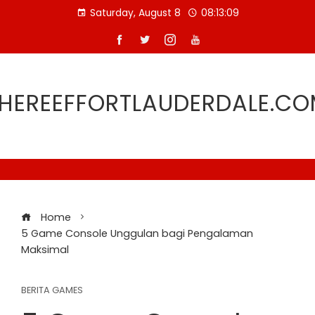
Skip
Saturday, August 8
08:13:10
to
content
HEREEFFORTLAUDERDALE.C
Home
5 Game Console Unggulan bagi Pengalaman
Maksimal
BERITA GAMES