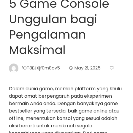
5 Game Console
Unggulan bagi
Pengalaman
Maksimal
fOT8EJXjf0m8ov5
May 21, 2025
Dalam dunia game, memilih platform yang khulu
dapat amat berpengaruh pada eksperimen
bermain Anda anda. Dengan banyaknya game
bestseller yang tersedia, baik game online atau
offline, menentukan konsol yang sesuai adalah
aksi berarti untuk menikmati segala