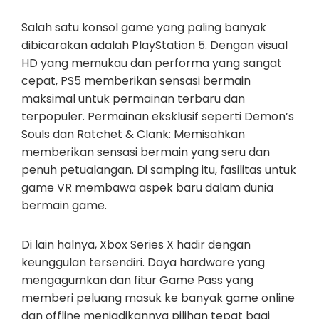
Salah satu konsol game yang paling banyak
dibicarakan adalah PlayStation 5. Dengan visual
HD yang memukau dan performa yang sangat
cepat, PS5 memberikan sensasi bermain
maksimal untuk permainan terbaru dan
terpopuler. Permainan eksklusif seperti Demon’s
Souls dan Ratchet & Clank: Memisahkan
memberikan sensasi bermain yang seru dan
penuh petualangan. Di samping itu, fasilitas untuk
game VR membawa aspek baru dalam dunia
bermain game.
Di lain halnya, Xbox Series X hadir dengan
keunggulan tersendiri. Daya hardware yang
mengagumkan dan fitur Game Pass yang
memberi peluang masuk ke banyak game online
dan offline menjadikannya pilihan tepat bagi