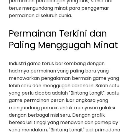
permainan petualangan yang luas, Konsol ini
terus mengundang minat para penggemar
permainan di seluruh dunia.
Permainan Terkini dan
Paling Menggugah Minat
Industri game terus berkembang dengan
hadirnya permainan yang paling baru yang
menawarkan pengalaman bermain game yang
lebih seru dan menggugah adrenalin. Salah satu
yang perlu dicoba adalah "Bintang Langit", suatu
game permainan peran luar angkasa yang
mengundang pemain untuk menyusuri galaksi
dengan berbagai misi seru. Dengan grafik
beresolusi tinggi yang menawan dan gameplay
yang mendalam, "Bintang Langit" jadi primadona