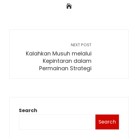
NEXT POST
Kalahkan Musuh melalui
Kepintaran dalam
Permainan Strategi
Search
Search